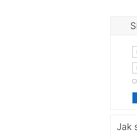
Przejdź do głównej zawartości
S
Pomiń tw
N
Ha
Jak 