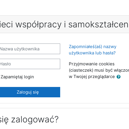
ieci współpracy i samokształcen
orzenie nowego konta
azwa użytkownika
Zapomniałeś(aś) nazwy
użytkownika lub hasła?
sło
Przyjmowanie cookies
(ciasteczek) musi być włączo
w Twojej przeglądarce
Zapamiętaj login
Zaloguj się
się zalogować?